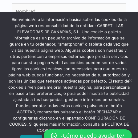
Nombre*
Bienvenida/o a la información básica sobre las cookies de la
página web responsabilidad de la entidad: CARRETILLAS
ELEVADORAS DE CANARIAS, S.L. Una cookie o galleta
Correo
informática es un pequeño archivo de información que se
electrónico*
guarda en tu ordenador, “smartphone” o tableta cada vez que
visitas nuestra página web. Algunas cookies son nuestras y
otras pertenecen a empresas externas que prestan servicios
Web
para nuestra página web. Las cookies pueden ser de varios
tipos: las cookies técnicas son necesarias para que nuestra
página web pueda funcionar, no necesitan de tu autorización y
son las únicas que tenemos activadas por defecto. El resto de
Guarda mi nombre, correo electrónico y web en
cookies sirven para mejorar nuestra página, para personalizarla
en base a tus preferencias, o para poder mostrarte publicidad
este navegador para la próxima vez que comente.
ajustada a tus búsquedas, gustos e intereses personales.
Puedes aceptar todas estas cookies pulsando el botón
ACEPTAR, rechazarlas pulsando el botón RECHAZAR o
configurarlas clicando en el apartado CONFIGURACIÓN DE
COOKIES. Si quieres más información, consulta la POLÍTICA DE
COOKIES de nuestra página web.
¿Cómo puedo ayudarte?