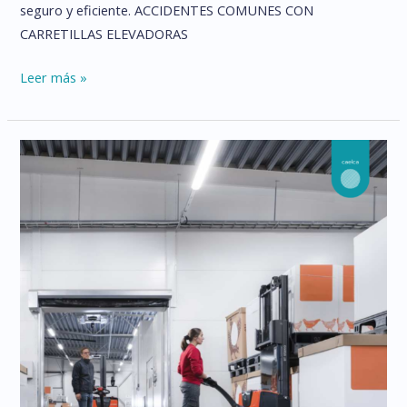
seguro y eficiente. ACCIDENTES COMUNES CON
CARRETILLAS ELEVADORAS
CÓMO
Leer más »
PREVENIR
ACCIDENTES
DE
CARRETILLAS
ELEVADORAS:
GUÍA
COMPLETA