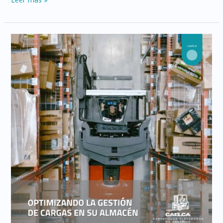
CLAVE
ENTRE
TRANSPALETAS
Y
APILADORES:
¿CUÁL
ELEGIR
PARA
TUS
OPERACIONES
DE
ALMACÉN?