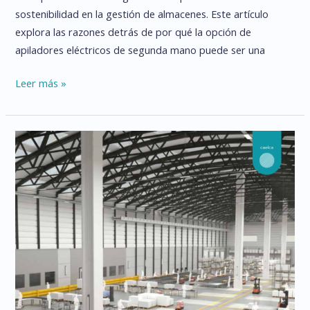
sostenibilidad en la gestión de almacenes. Este artículo
explora las razones detrás de por qué la opción de
apiladores eléctricos de segunda mano puede ser una
APILADORES
Leer más »
ELÉCTRICOS
DE
SEGUNDA
MANO:
UN
IMPULSO
SOSTENIBLE
PARA
SU
ALMACÉN