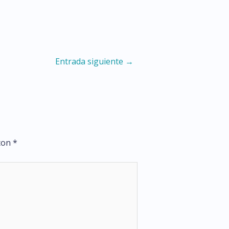
Entrada siguiente
→
 con
*