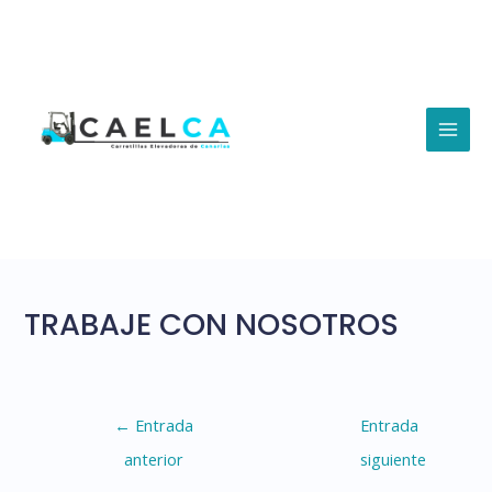
Ir
al
contenido
MAI
MEN
TRABAJE CON NOSOTROS
Navegación
←
Entrada
Entrada
de
anterior
siguiente
entradas