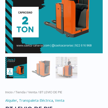
Inicio
/
Tienda
/
Venta
/ BT LEVIO DE PIE
Alquiler
,
Transpaleta Eléctrica
,
Venta